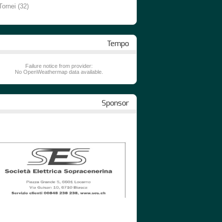
Tornei
(32)
Tempo
Failure notice from provider:
No OpenWeathermap data available.
Sponsor