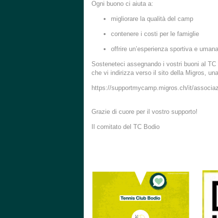
Ogni buono ci aiuta a:
migliorare la qualità del camp
contenere i costi per le famiglie
offrire un’esperienza sportiva e umana
Sosteneteci assegnando i vostri buoni al TC B
che vi indirizza verso il sito della Migros, una
https://supportmycamp.migros.ch/it/associaz
Grazie di cuore per il vostro supporto!
Il comitato del TC Bodio