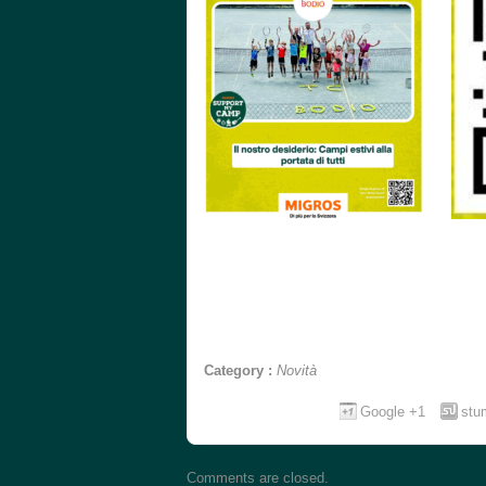
Category :
Novità
Google +1
stu
Comments are closed.