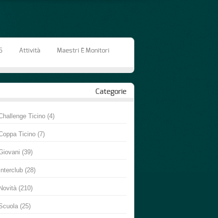
6
Attività
Maestri E Monitori
Categorie
Challenge Ticino
(4)
Coppa Ticino
(7)
Giovani
(39)
Interclub
(28)
Novità
(210)
Scuola
(25)