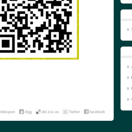
mbleupon
digg
del.icio.us
Twitter
facebook