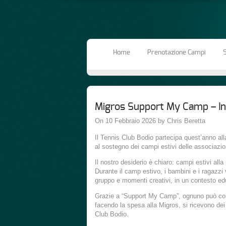
Home
Prenotazione Campi
S
Migros Support My Camp – In
On 10 Febbraio 2026 by Chris Beretta
Il Tennis Club Bodio partecipa quest’anno a
al sostegno dei campi estivi delle associazio
Il nostro desiderio è chiaro: campi estivi alla p
Durante il camp estivo, i bambini e i ragazzi v
gruppo e momenti creativi, in un contesto ed
Grazie a “Support My Camp”, ognuno può con
facendo la spesa alla Migros, si ricevono d
Club Bodio.