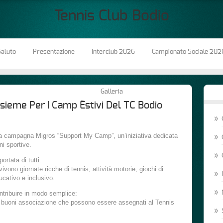
Tennis Club Bodio
aluto
Presentazione
Interclub 2026
Campionato Sociale 202
Galleria
sieme Per I Camp Estivi Del TC Bodio
lla campagna Migros “Support My Camp”, un’iniziativa dedicata
ni sportive.
ortata di tutti.
ivono giornate ricche di tennis, attività motorie, giochi di
ucativo e inclusivo.
tribuire in modo semplice:
ei buoni associazione che possono essere assegnati al Tennis