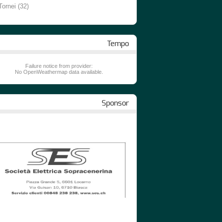
Tornei
(32)
Tempo
Failure notice from provider:
No OpenWeathermap data available.
Sponsor