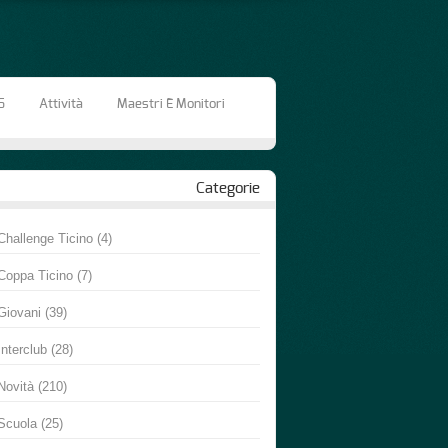
6
Attività
Maestri E Monitori
Categorie
Challenge Ticino
(4)
Coppa Ticino
(7)
Giovani
(39)
Interclub
(28)
Novità
(210)
Scuola
(25)