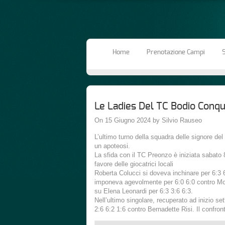
Home
Prenotazione Campi
S
Le Ladies Del TC Bodio Conqu
On 15 Giugno 2024 by Silvio Rauseo
L’ultimo turno della squadra delle signore de
un apoteosi.
La sfida con il TC Preonzo è iniziata sabato
favore delle giocatrici locali
Roberta Colucci si doveva inchinare per 6:3 
imponeva agevolmente per 6:0 6:0 contro Mo
su Elena Leonardi per 6:3 3:6 6:3.
Nell’ultimo singolare, recuperato ad inizio s
2:6 6:2 1:6 contro Bernadette Risi. Il confront