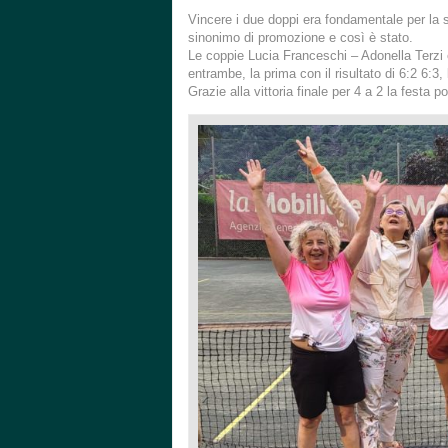
Vincere i due doppi era fondamentale per la s
sinonimo di promozione e così è stato.
Le coppie Lucia Franceschi – Adonella Terzi
entrambe, la prima con il risultato di 6:2 6:3,
Grazie alla vittoria finale per 4 a 2 la festa 