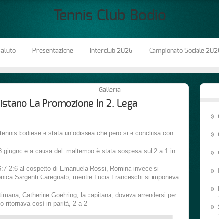
Tennis Club Bodio
aluto
Presentazione
Interclub 2026
Campionato Sociale 202
Galleria
istano La Promozione In 2. Lega
l tennis bodiese è stata un’odissea che però si è conclusa con
 8 giugno e a causa del maltempo è stata sospesa sul 2 a 1 in
6:7 2:6 al cospetto di Emanuela Rossi, Romina invece si
nica Sargenti Caregnato, mentre Lucia Franceschi si imponeva
ettimana, Catherine Goehring, la capitana, doveva arrendersi per
o ritornava così in parità, 2 a 2.